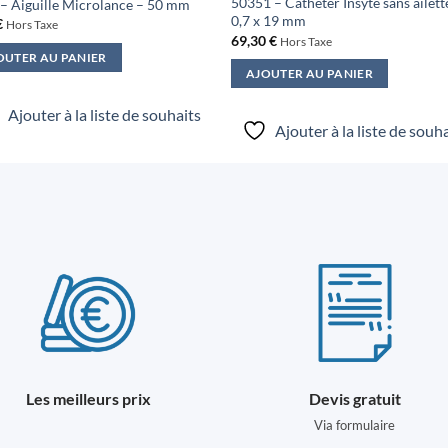
50351 – Cathéter Insyte sans ailett
– Aiguille Microlance – 50 mm
0,7 x 19 mm
€
Hors Taxe
69,30
€
Hors Taxe
OUTER AU PANIER
AJOUTER AU PANIER
Ajouter à la liste de souhaits
Ajouter à la liste de souh
Les meilleurs prix
Devis gratuit
Via formulaire