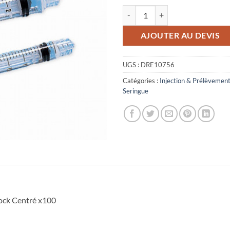
quantité de 10756 - Seringue 10 m
AJOUTER AU DEVIS
UGS :
DRE10756
Catégories :
Injection & Prélèvemen
Seringue
Lock Centré x100