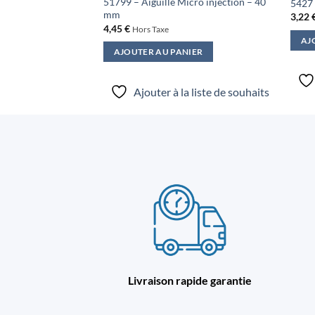
 Mésothérapie – 4
51799 – Aiguille Micro injection – 40
5427 
mm
3,22
4,45
€
Hors Taxe
AJ
IER
AJOUTER AU PANIER
a liste de souhaits
Ajouter à la liste de souhaits
Livraison rapide garantie