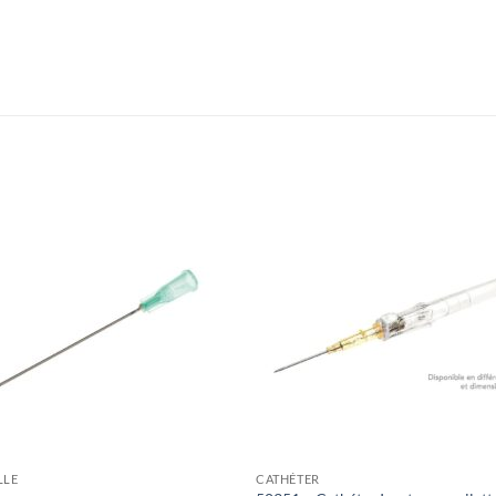
Ajouter
Ajou
à la liste
à la l
de
de
souhaits
souha
LLE
CATHÉTER