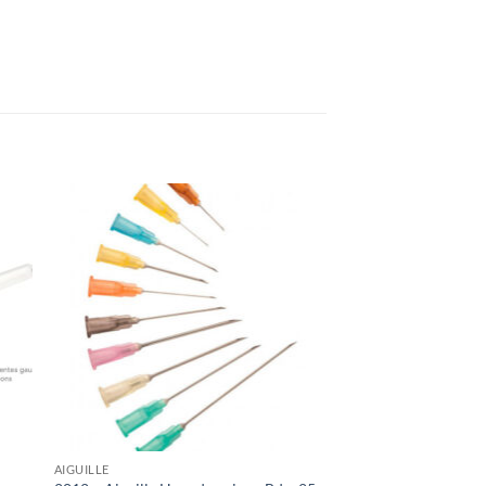
ter
Ajouter
iste
à la liste
de
its
souhaits
AIGUILLE