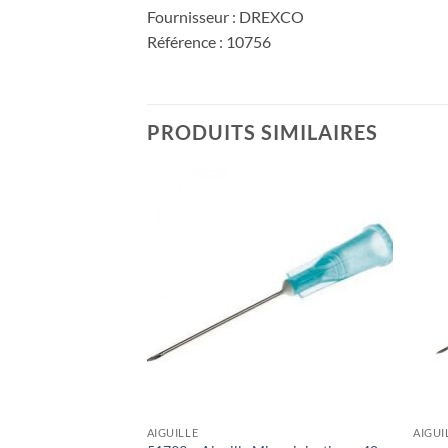
Fournisseur : DREXCO
Référence : 10756
PRODUITS SIMILAIRES
Ajouter
Ajouter
à la liste
à la liste
de
de
souhaits
souhaits
AIGUILLE
AIGUI