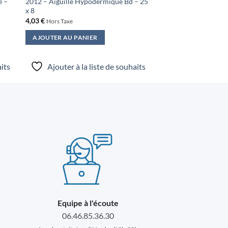
e –
2012 – Aiguille Hypodermique Bd – 25
x 8
4,03
€
Hors Taxe
AJOUTER AU PANIER
aits
Ajouter à la liste de souhaits
Equipe à l'écoute
06.46.85.36.30