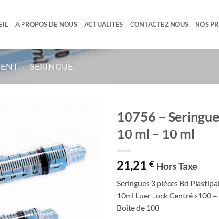
EIL
A PROPOS DE NOUS
ACTUALITÉS
CONTACTEZ NOUS
NOS P
MENT
/
SERINGUE
10756 – Seringue
10 ml – 10 ml
Ajouter
à la liste
de
21,21
€
souhaits
Hors Taxe
Seringues 3 pièces Bd Plastipa
10ml Luer Lock Centré x100 –
Boîte de 100