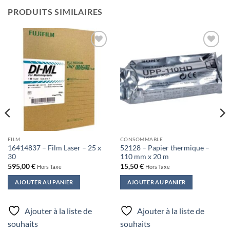
PRODUITS SIMILAIRES
Ajouter
Ajouter
à la liste
à la liste
de
de
souhaits
souhaits
FILM
CONSOMMABLE
16414837 – Film Laser – 25 x
52128 – Papier thermique –
30
110 mm x 20 m
595,00
€
15,50
€
Hors Taxe
Hors Taxe
AJOUTER AU PANIER
AJOUTER AU PANIER
Ajouter à la liste de
Ajouter à la liste de
souhaits
souhaits