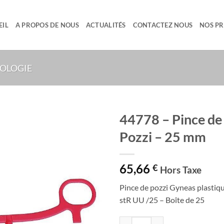
EIL
A PROPOS DE NOUS
ACTUALITÉS
CONTACTEZ NOUS
NOS P
OLOGIE
44778 – Pince de
Pozzi – 25 mm
Ajouter
à la liste
de
65,66
€
souhaits
Hors Taxe
Pince de pozzi Gyneas plastiq
stR UU /25 – Boîte de 25
quantité de 44778 - Pince de Poz