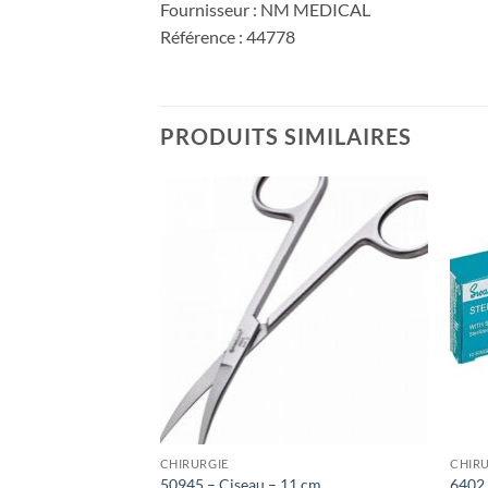
Fournisseur : NM MEDICAL
Référence : 44778
PRODUITS SIMILAIRES
Ajouter
Ajouter
à la liste
à la liste
de
de
souhaits
souhaits
CHIRURGIE
CHIRU
– Paire
50945 – Ciseau – 11 cm
6402 