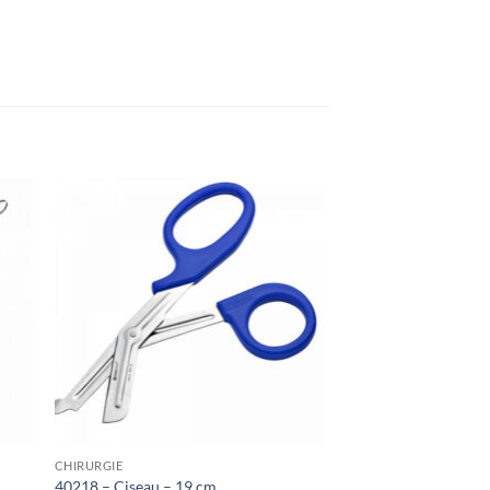
ter
Ajouter
iste
à la liste
de
its
souhaits
CHIRURGIE
40218 – Ciseau – 19 cm