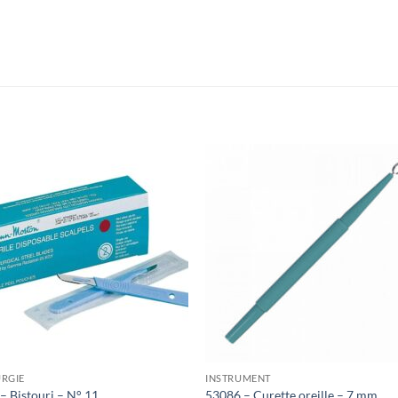
Ajouter
Ajou
à la liste
à la l
de
de
souhaits
souha
RGIE
INSTRUMENT
– Bistouri – N° 11
53086 – Curette oreille – 7 mm