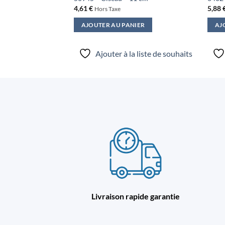
4,61
€
5,88
Hors Taxe
IER
AJOUTER AU PANIER
AJ
a liste de souhaits
Ajouter à la liste de souhaits
Livraison rapide garantie