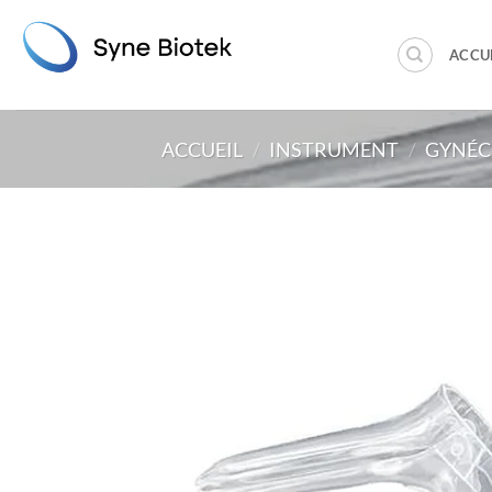
Passer
au
ACCU
contenu
ACCUEIL
/
INSTRUMENT
/
GYNÉC