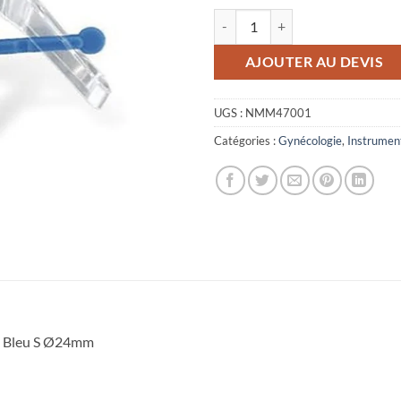
quantité de 47001 - Spéculum - 
AJOUTER AU DEVIS
UGS :
NMM47001
Catégories :
Gynécologie
,
Instrumen
 Bleu S Ø24mm