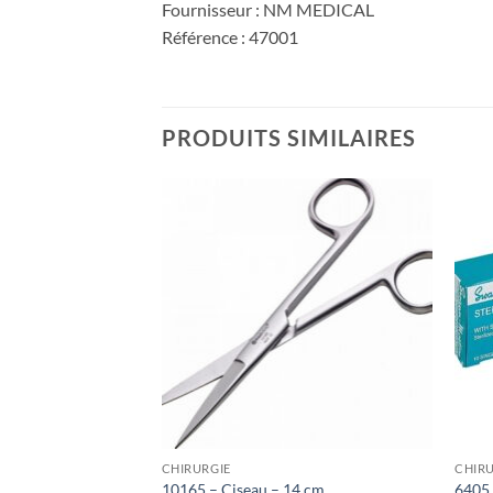
Fournisseur : NM MEDICAL
Référence : 47001
PRODUITS SIMILAIRES
Ajouter
Ajouter
à la liste
à la liste
de
de
souhaits
souhaits
CHIRURGIE
CHIRU
 26 cm
10165 – Ciseau – 14 cm
6405 