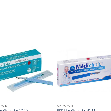
Ajouter
Ajou
à la liste
à la l
de
de
souhaits
souha
RGIE
CHIRURGIE
– Bistouri – N° 20
80011 – Bistouri – N° 11