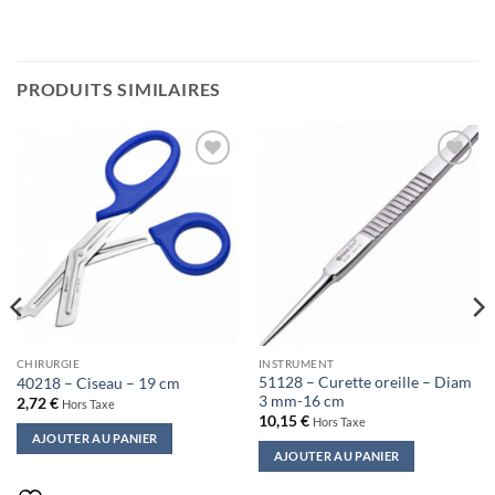
PRODUITS SIMILAIRES
Ajouter
Ajouter
à la liste
à la liste
de
de
souhaits
souhaits
CHIRURGIE
INSTRUMENT
51128 – Curette oreille – Diam
40218 – Ciseau – 19 cm
3 mm-16 cm
2,72
€
Hors Taxe
10,15
€
Hors Taxe
AJOUTER AU PANIER
AJOUTER AU PANIER