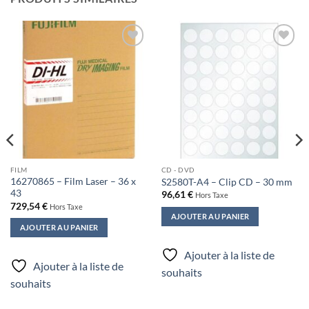
Ajouter
Ajouter
à la liste
à la liste
de
de
souhaits
souhaits
FILM
CD - DVD
16270865 – Film Laser – 36 x
S2580T-A4 – Clip CD – 30 mm
43
96,61
€
Hors Taxe
729,54
€
Hors Taxe
AJOUTER AU PANIER
AJOUTER AU PANIER
Ajouter à la liste de
Ajouter à la liste de
souhaits
souhaits